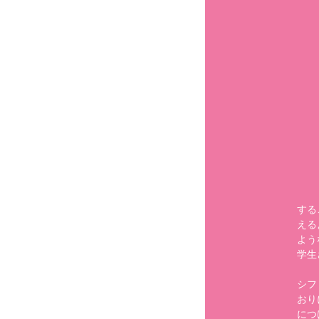
する
える
よう
学生
シフ
おり
につ