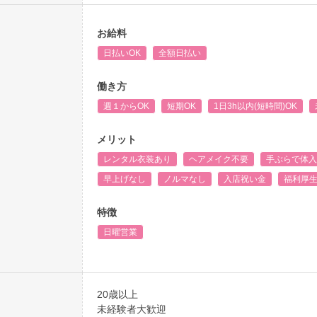
お給料
日払いOK
全額日払い
働き方
週１からOK
短期OK
1日3h以内(短時間)OK
メリット
レンタル衣装あり
ヘアメイク不要
手ぶらで体入
早上げなし
ノルマなし
入店祝い金
福利厚
特徴
日曜営業
20歳以上
未経験者大歓迎