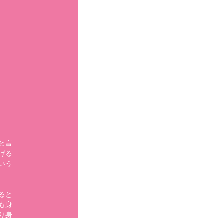
と言
げる
いう
ると
も身
り身